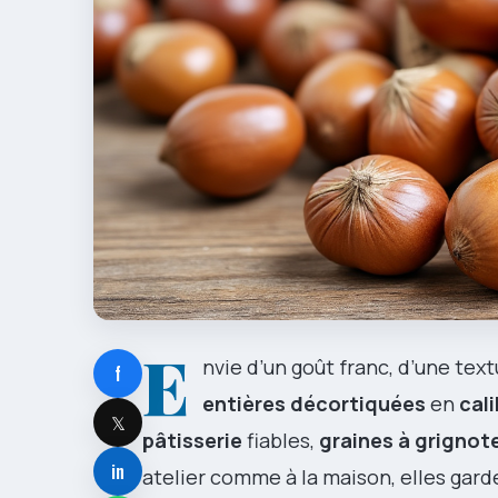
E
nvie d’un goût franc, d’une tex
f
entières décortiquées
en
cali
𝕏
pâtisserie
fiables,
graines à grignot
in
atelier comme à la maison, elles garde