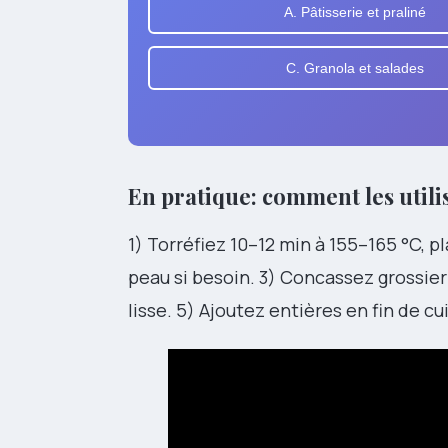
A. Pâtisserie et praliné
C. Granola et salades
En pratique: comment les utilis
1) Torréfiez 10–12 min à 155–165 °C, p
peau si besoin. 3) Concassez grossier 
lisse. 5) Ajoutez entières en fin de c