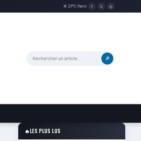
☀ 21°C Paris
f
𝕏
◎
🔎
🔥
LES PLUS LUS