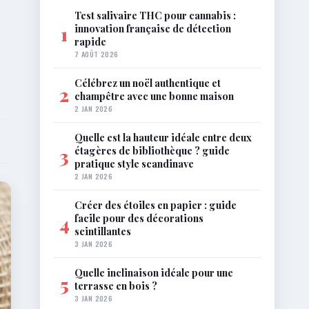
Test salivaire THC pour cannabis :
innovation française de détection
1
rapide
7 AOÛT 2026
Célébrez un noël authentique et
2
champêtre avec une bonne maison
2 JAN 2026
Quelle est la hauteur idéale entre deux
étagères de bibliothèque ? guide
3
pratique style scandinave
2 JAN 2026
Créer des étoiles en papier : guide
facile pour des décorations
4
scintillantes
3 JAN 2026
Quelle inclinaison idéale pour une
5
terrasse en bois ?
3 JAN 2026