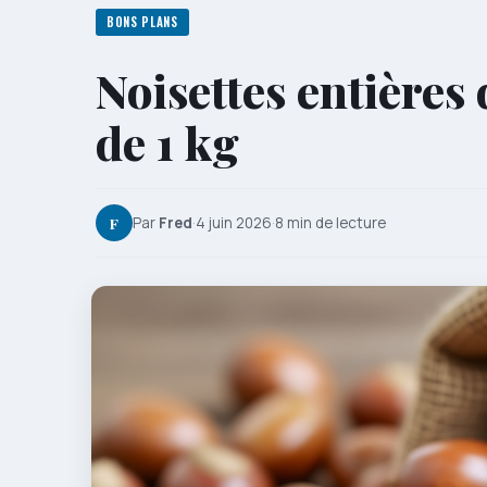
BONS PLANS
Noisettes entières 
de 1 kg
F
Par
Fred
·
4 juin 2026
·
8 min de lecture