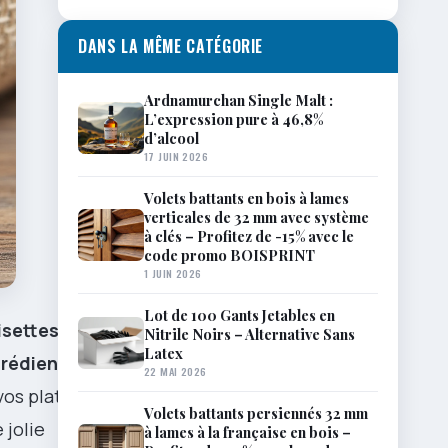
DANS LA MÊME CATÉGORIE
Ardnamurchan Single Malt :
L’expression pure à 46,8%
d’alcool
17 JUIN 2026
Volets battants en bois à lames
verticales de 32 mm avec système
à clés – Profitez de -15% avec le
code promo BOISPRINT
1 JUIN 2026
Lot de 100 Gants Jetables en
isettes
Nitrile Noirs – Alternative Sans
Latex
grédients
22 MAI 2026
vos plats. En
Volets battants persiennés 32 mm
 jolie
à lames à la française en bois –