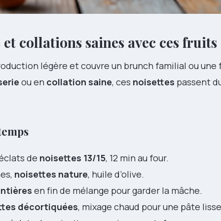
 et collations saines avec ces fruits
oduction légère et couvre un brunch familial ou une
serie
ou en
collation saine
, ces
noisettes
passent du
 temps
 éclats de
noisettes 13/15
, 12 min au four.
mes,
noisettes nature
, huile d’olive.
entières
en fin de mélange pour garder la mâche.
ttes décortiquées
, mixage chaud pour une pâte lisse