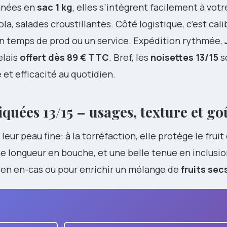
onnées en
sac 1 kg
, elles s’intègrent facilement à vot
ola, salades croustillantes. Côté logistique, c’est cali
r un temps de prod ou un service. Expédition rythmée,
elais
offert dès 89 € TTC
. Bref, les
noisettes 13/15
s
et efficacité au quotidien.
iquées 13/15 – usages, texture et go
leur peau fine: à la torréfaction, elle protège le fruit
e longueur en bouche, et une belle tenue en inclusio
t en en-cas ou pour enrichir un mélange de
fruits sec