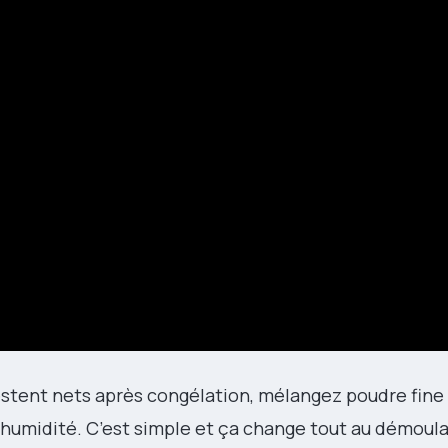
restent nets après congélation, mélangez poudre fine 
 d’humidité. C’est simple et ça change tout au démoul