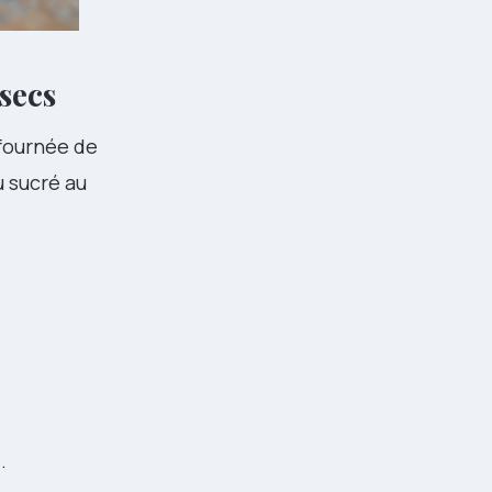
 secs
 fournée de
 sucré au
.