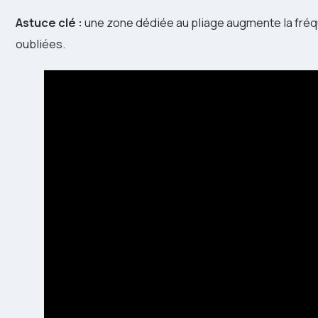
Astuce clé :
une zone dédiée au pliage augmente la fréq
oubliées.