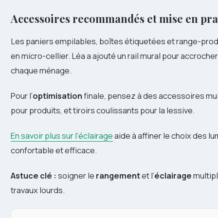
Accessoires recommandés et mise en pra
Les paniers empilables, boîtes étiquetées et range-pro
en micro-cellier. Léa a ajouté un rail mural pour accroch
chaque ménage.
Pour l’
optimisation
finale, pensez à des accessoires mult
pour produits, et tiroirs coulissants pour la lessive.
En savoir plus sur l’éclairage
aide à affiner le choix des l
confortable et efficace.
Astuce clé :
soigner le
rangement
et l’
éclairage
multipli
travaux lourds.