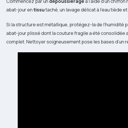
Commencez par un
dépoussiérage
à l’aide d’un chiffo
abat-jour en
tissu
taché, un lavage délicat à l’eau tiède e
Si la structure est métallique, protégez-la de l’humidité pou
abat-jour plissé dont la couture fragile a été consolidée
complet. Nettoyer soigneusement pose les bases d’un re