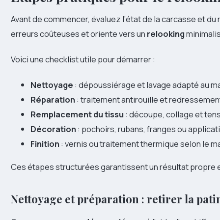
Avant de commencer, évaluez l’état de la carcasse et du
erreurs coûteuses et oriente vers un
relooking
minimalis
Voici une checklist utile pour démarrer :
Nettoyage
: dépoussiérage et lavage adapté au ma
Réparation
: traitement antirouille et redressemen
Remplacement du tissu
: découpe, collage et ten
Décoration
: pochoirs, rubans, franges ou applicat
Finition
: vernis ou traitement thermique selon le ma
Ces étapes structurées garantissent un résultat propre e
Nettoyage et préparation : retirer la pat