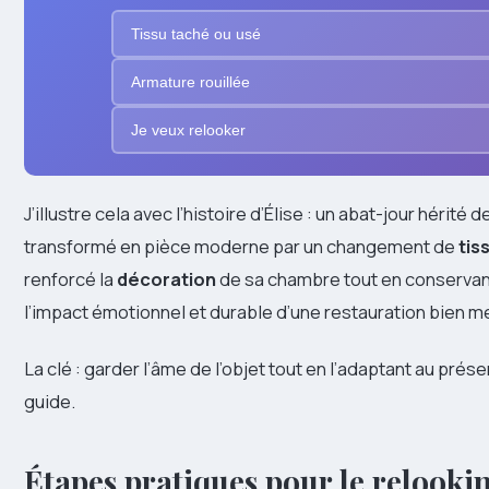
Tissu taché ou usé
Armature rouillée
Je veux relooker
J’illustre cela avec l’histoire d’Élise : un abat-jour hérité
transformé en pièce moderne par un changement de
tis
renforcé la
décoration
de sa chambre tout en conservant
l’impact émotionnel et durable d’une restauration bien m
La clé : garder l’âme de l’objet tout en l’adaptant au prése
guide.
Étapes pratiques pour le relooki