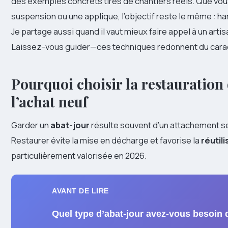
des exemples concrets tirés de chantiers réels. Que vous
suspension ou une applique, l’objectif reste le même : h
Je partage aussi quand il vaut mieux faire appel à un artisa
Laissez-vous guider—ces techniques redonnent du caract
Pourquoi choisir la restauration
l’achat neuf
Garder un
abat-jour
résulte souvent d’un attachement se
Restaurer évite la mise en décharge et favorise la
réutili
particulièrement valorisée en 2026.
AVANT DE LIRE
Quel type d’abat-jour avez-vous besoin 