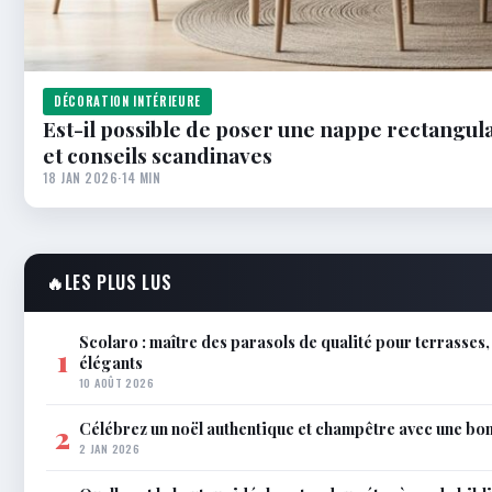
DÉCORATION INTÉRIEURE
Est-il possible de poser une nappe rectangulai
et conseils scandinaves
18 JAN 2026
·
14 MIN
🔥
LES PLUS LUS
Scolaro : maître des parasols de qualité pour terrasses
1
élégants
10 AOÛT 2026
Célébrez un noël authentique et champêtre avec une bo
2
2 JAN 2026