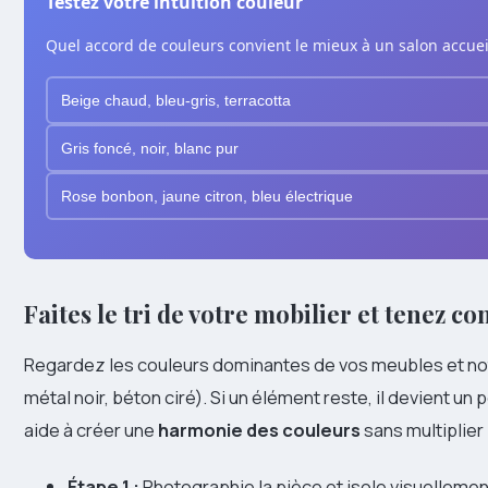
Testez votre intuition couleur
Quel accord de couleurs convient le mieux à un salon accuei
Beige chaud, bleu-gris, terracotta
Gris foncé, noir, blanc pur
Rose bonbon, jaune citron, bleu électrique
Faites le tri de votre mobilier et tenez 
Regardez les couleurs dominantes de vos meubles et note
métal noir, béton ciré). Si un élément reste, il devient un
aide à créer une
harmonie des couleurs
sans multiplier 
Étape 1 :
Photographie la pièce et isole visuelleme