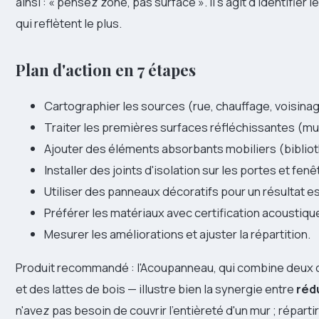
ainsi : « pensez zone, pas surface ». Il s'agit d'identifier 
qui reflètent le plus.
Plan d'action en 7 étapes
Cartographier les sources (rue, chauffage, voisinag
Traiter les premières surfaces réfléchissantes (mur
Ajouter des éléments absorbants mobiliers (biblio
Installer des joints d'isolation sur les portes et fenê
Utiliser des panneaux décoratifs pour un résultat e
Préférer les matériaux avec certification acoustiqu
Mesurer les améliorations et ajuster la répartition.
Produit recommandé : l'Acoupanneau, qui combine deux 
et des lattes de bois — illustre bien la synergie entre
réd
n'avez pas besoin de couvrir l'entièreté d'un mur ; répart