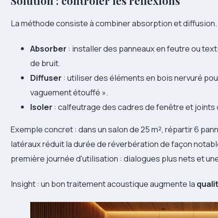
Solution : contrôler les réflexions
La méthode consiste à combiner absorption et diffusion.
Absorber
: installer des panneaux en feutre ou tex
de bruit.
Diffuser
: utiliser des éléments en bois nervuré pou
vaguement étouffé ».
Isoler
: calfeutrage des cadres de fenêtre et joints 
Exemple concret : dans un salon de 25 m², répartir 6 pan
latéraux réduit la durée de réverbération de façon notabl
première journée d'utilisation : dialogues plus nets et u
Insight : un bon traitement acoustique augmente la
quali