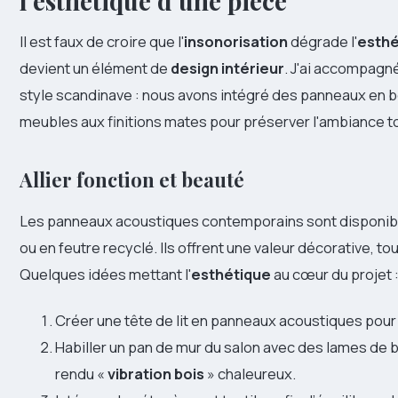
l’esthétique d’une pièce
Il est faux de croire que l'
insonorisation
dégrade l'
esthé
devient un élément de
design intérieur
. J'ai accompagné
style scandinave : nous avons intégré des panneaux en boi
meubles aux finitions mates pour préserver l'ambiance to
Allier fonction et beauté
Les panneaux acoustiques contemporains sont disponible
ou en feutre recyclé. Ils offrent une valeur décorative, t
Quelques idées mettant l'
esthétique
au cœur du projet 
Créer une tête de lit en panneaux acoustiques pour
Habiller un pan de mur du salon avec des lames de 
rendu «
vibration bois
» chaleureux.