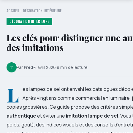
ACCUEIL
›
DÉCORATION INTÉRIEURE
DÉCORATION INTÉRIEURE
Les clés pour distinguer une a
des imitations
F
Par
Fred
·
4 avril 2026
·
9 min de lecture
L
es lampes de sel ont envahi les catalogues déco e
Après vingt ans comme commercial en luminaire, j’
copies grossières. Ce guide propose des critères simple
authentique
et éviter une
imitation lampe de sel
. Vous
poids, goût), des indices visuels et des conseils d’entr