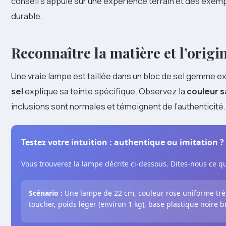
conseil s’appuie sur une expérience terrain et des exemp
durable.
Reconnaître la matière et l’
origi
Une vraie lampe est taillée dans un bloc de sel gemme ex
sel
explique sa teinte spécifique. Observez la
couleur 
inclusions sont normales et témoignent de l’authenticité.
Testez votre intuition : authentique ou imitation ?
Vous trouverez la lampe décrite ci-dessous. Dites-nous ce q
Scénario :
Une lampe de 22 cm, couleur rose uniforme très
toucher, poids léger (environ 1 kg), base plastique noire bri