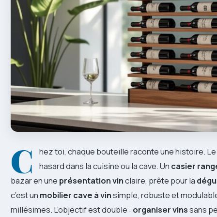
C
hez toi, chaque bouteille raconte une histoire. L
hasard dans la cuisine ou la cave. Un
casier rang
bazar en une
présentation vin
claire, prête pour la
dégus
c’est un
mobilier cave à vin
simple, robuste et modulable 
millésimes. L’objectif est double :
organiser vins
sans pe