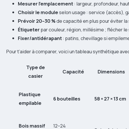
Mesurer l’emplacement
: largeur, profondeur, ha
Choisir le module
selon usage : service (accès), ga
Prévoir 20–30 %
de capacité en plus pour éviter la 
Étiqueter
par couleur, région, millésime ; flécher le
Fixer/antidérapant
: patins, chevillage si empilem
Pour t’aider à comparer, voici un tableau synthétique ave
Type de
Capacité
Dimensions
casier
Plastique
6 bouteilles
58 × 27 × 13 cm
empilable
Bois massif
12–24