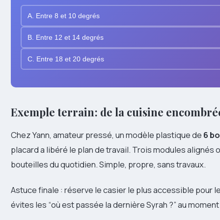
A. Entre 8 et 10 degrés
B. Entre 12 et 14 degrés
C. Entre 18 et 20 degrés
Exemple terrain : de la cuisine encombrée
Chez Yann, amateur pressé, un modèle plastique de
6 bo
placard a libéré le plan de travail. Trois modules alignés o
bouteilles du quotidien. Simple, propre, sans travaux.
Astuce finale : réserve le casier le plus accessible pour l
évites les “où est passée la dernière Syrah ?” au moment 