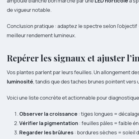
ampoule blanche bon marché par une
LED horticole
à sp
de vigueur notable.
Conclusion pratique : adaptez le spectre selon l’objectif (
meilleur rendement lumineux.
Repérer les signaux et ajuster l’
Vos plantes parlent par leurs feuilles. Un allongement de
luminosité
, tandis que des taches brunes pointent vers 
Voici une liste concrète et actionnable pour diagnostiquer 
Observer la croissance
: tiges longues = décalage
Vérifier la pigmentation
: feuilles pâles = faible 
Regarder les brûlures
: bordures sèches = soleil d