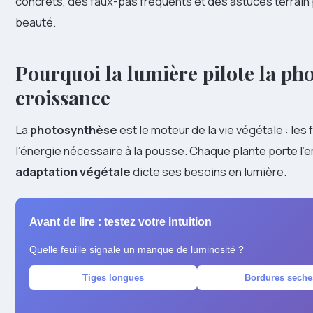
concrets, des faux-pas fréquents et des astuces terrain 
beauté.
Pourquoi la lumière pilote la pho
croissance
La
photosynthèse
est le moteur de la vie végétale : les 
l’énergie nécessaire à la pousse. Chaque plante porte l’e
adaptation végétale
dicte ses besoins en lumière.
Avant de lire : testez votre intuition
Quelle feuille signale un manque de luminosité ?
Tiges longues
Bordures seche