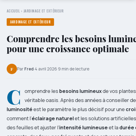
ACCUEIL
›
JARDINAGE ET EXTÉRIEUR
JARDINAGE ET EXTÉRIEUR
Comprendre les besoins lumine
pour une croissance optimale
F
Par
Fred
·
4 avril 2026
·
9 min de lecture
C
omprendre les
besoins lumineux
de vos plantes
véritable oasis. Après des années à conseiller des 
luminosité
est le paramètre le plus décisif pour une
cro
comment l’
éclairage naturel
et les solutions artificiel
des feuilles et ajuster l’
intensité lumineuse
et la
durée 