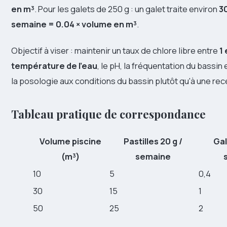
en m³
. Pour les galets de 250 g : un galet traite environ
3
semaine = 0.04 × volume en m³
.
Objectif à viser : maintenir un taux de chlore libre entre
1 
température de l'eau
, le pH, la fréquentation du bassin et
la posologie aux conditions du bassin plutôt qu'à une rec
Tableau pratique de correspondance
Volume piscine
Pastilles 20 g /
Gal
(m³)
semaine
10
5
0,4
30
15
1
50
25
2