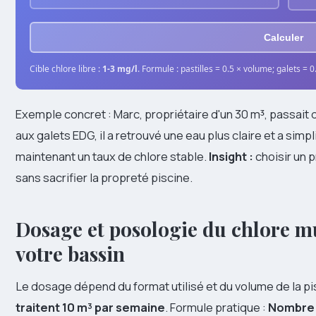
Calculer
Cible chlore libre :
1-3 mg/l
. Formule : pastilles = 0.5 × volume; galets = 
Exemple concret : Marc, propriétaire d'un 30 m³, passait 
aux galets EDG, il a retrouvé une eau plus claire et a si
maintenant un taux de chlore stable.
Insight :
choisir un 
sans sacrifier la propreté piscine.
Dosage et posologie du chlore m
votre bassin
Le dosage dépend du format utilisé et du volume de la pis
traitent 10 m³ par semaine
. Formule pratique :
Nombre d