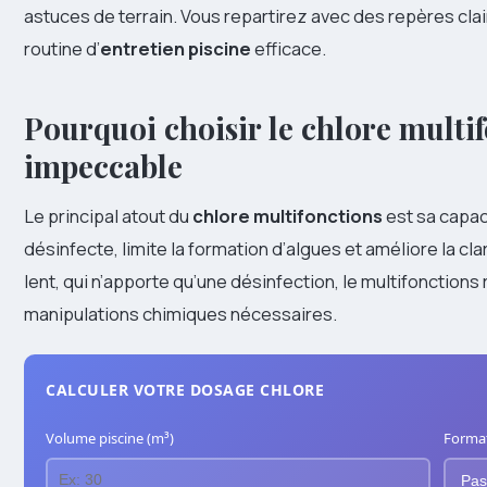
astuces de terrain. Vous repartirez avec des repères cla
routine d’
entretien piscine
efficace.
Pourquoi choisir le chlore multi
impeccable
Le principal atout du
chlore multifonctions
est sa capaci
désinfecte, limite la formation d’algues et améliore la clar
lent, qui n’apporte qu’une désinfection, le multifonctions
manipulations chimiques nécessaires.
CALCULER VOTRE DOSAGE CHLORE
Volume piscine (m³)
Format