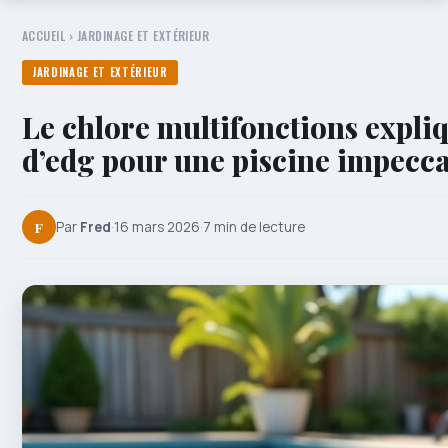
ACCUEIL
›
JARDINAGE ET EXTÉRIEUR
JARDINAGE ET EXTÉRIEUR
Le chlore multifonctions expliq
d’edg pour une piscine impecc
F
Par
Fred
·
16 mars 2026
·
7 min de lecture