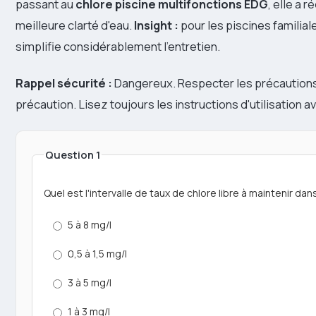
passant au
chlore piscine multifonctions EDG
, elle a 
meilleure clarté d'eau.
Insight :
pour les piscines familial
simplifie considérablement l'entretien.
Rappel sécurité :
Dangereux. Respecter les précautions 
précaution. Lisez toujours les instructions d'utilisation a
Question 1
Quel est l'intervalle de taux de chlore libre à maintenir dan
5 à 8 mg/l
0,5 à 1,5 mg/l
3 à 5 mg/l
1 à 3 mg/l