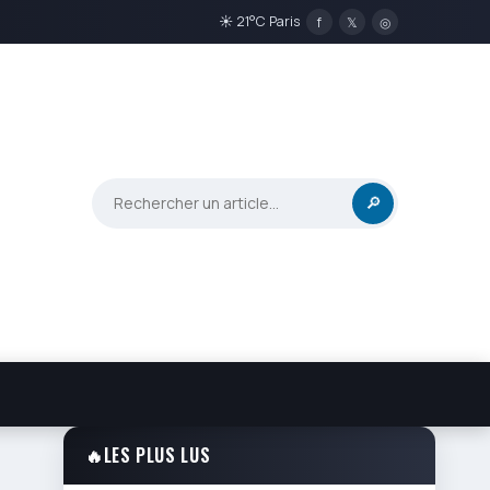
☀ 21°C Paris
f
𝕏
◎
🔎
🔥
LES PLUS LUS