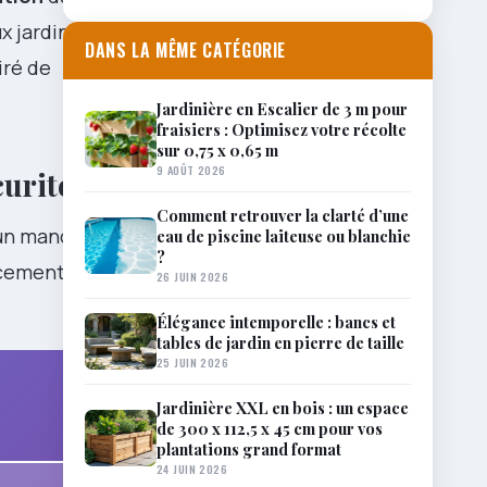
 jardins,
DANS LA MÊME CATÉGORIE
iré de
Jardinière en Escalier de 3 m pour
fraisiers : Optimisez votre récolte
sur 0,75 x 0,65 m
9 AOÛT 2026
curité
Comment retrouver la clarté d’une
 un manche
eau de piscine laiteuse ou blanchie
?
ucement le
26 JUIN 2026
Élégance intemporelle : bancs et
tables de jardin en pierre de taille
25 JUIN 2026
Jardinière XXL en bois : un espace
de 300 x 112,5 x 45 cm pour vos
plantations grand format
24 JUIN 2026