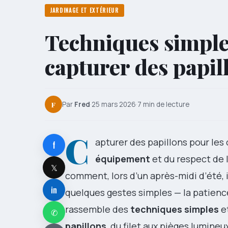
JARDINAGE ET EXTÉRIEUR
Techniques simples
capturer des papill
F
Par
Fred
·
25 mars 2026
·
7 min de lecture
C
apturer des papillons pour le
f
équipement
et du respect de 
𝕏
comment, lors d’un après-midi d’été, 
in
quelques gestes simples — la patience 
rassemble des
techniques simples
et
✆
papillons
, du filet aux pièges lumine