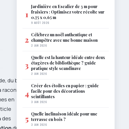
Jardinière en Escalier de 3 m pour
fraisiers : Optimisez votre récolte sur
1
0,75 x 0,65 m
9 AOÛT 2026
Célébrez un noël authentique et
2
champêtre avec une bonne maison
2 JAN 2026
Quelle est la hauteur idéale entre deux
étagères de bibliothèque ? guide
3
pratique style scandinave
2 JAN 2026
de, du bon
Créer des étoiles en papier : guide
a raconté
facile pour des décorations
4
scintillantes
nes en
3 JAN 2026
ticle
Quelle inclinaison idéale pour une
5
n
des
terrasse en bois ?
3 JAN 2026
ation
du