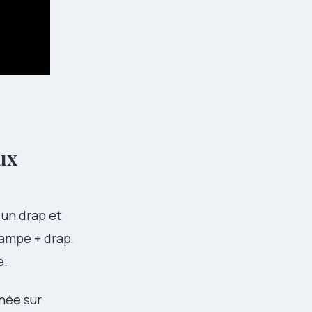
ux
 un drap et
lampe + drap,
e.
née sur