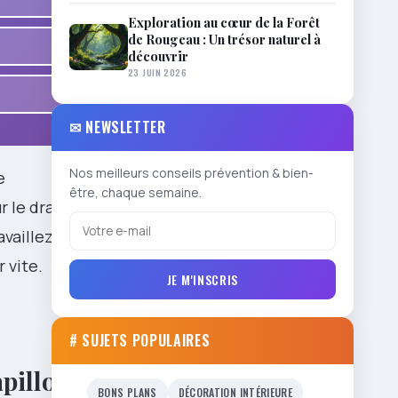
Exploration au cœur de la Forêt
de Rougeau : Un trésor naturel à
découvrir
23 JUIN 2026
✉ NEWSLETTER
Nos meilleurs conseils prévention & bien-
e
être, chaque semaine.
r le drap
availlez à
r vite.
JE M'INSCRIS
# SUJETS POPULAIRES
apillons
BONS PLANS
DÉCORATION INTÉRIEURE