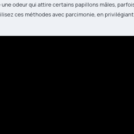
 une odeur qui attire certains papillons mâles, parfois
tilisez ces méthodes avec parcimonie, en privilégiant