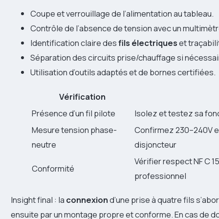
Coupe et verrouillage de l’alimentation au tableau.
Contrôle de l’absence de tension avec un multimètr
Identification claire des
fils électriques
et traçabili
Séparation des circuits prise/chauffage si nécessai
Utilisation d’outils adaptés et de bornes certifiées.
Vérification
Présence d’un fil pilote
Isolez et testez sa fon
Mesure tension phase-
Confirmez 230–240V en
neutre
disjoncteur
Vérifier respect NF C 15
Conformité
professionnel
Insight final : la
connexion
d’une prise à quatre fils s’abo
ensuite par un montage propre et conforme. En cas de dou