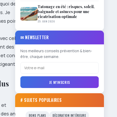
quoi des
Tatouage en été : risques, soleil,
baignade et astuces pour une
s. Je
cicatrisation optimale
ses pointes,
25 JUIN 2026
✉ NEWSLETTER
vec celle
ant des
Nos meilleurs conseils prévention & bien-
et conseils,
être, chaque semaine.
xigeant.
lus
JE M'INSCRIS
# SUJETS POPULAIRES
 et
 des années
BONS PLANS
DÉCORATION INTÉRIEURE