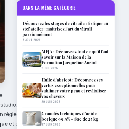
DANS LA MÊME CATÉGORIE
Découvrez les stages de vitrail artistique au
stef atelier : maîtrisez l’art du vitrail
passionnément
7 AOÛT 2026
MFJA : Découvrez tout ce qu’il faut
savoir sur la Maison de la
Formation Jacqueline Auriol
2 JUIL 2026
Huile d’abricot : Découvrez ses
vertus exceptionnelles pour
sublimer votre peau et revitaliser
me
vos cheveux
29 JUIN 2026
studio. En
Granulés techniques d’acide
n règle un
borique 99,9% – Sac de 25 kg
que
et du
27 JUIN 2026