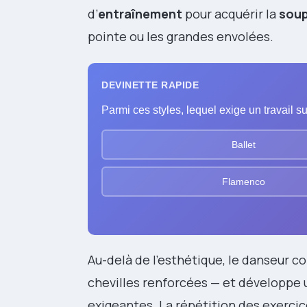
d’
entraînement
pour acquérir la
soup
pointe ou les grandes envolées.
DEVINETTE RAPIDE
Parmi ces styles, lequel exige un travail 
Ballet
Flamenco
Au-delà de l’esthétique, le danseur c
chevilles renforcées — et développe
exigeantes. La répétition des exercic