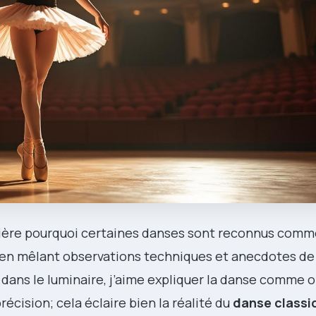
umière pourquoi certaines danses sont reconnus com
 en mêlant observations techniques et anecdotes de 
dans le luminaire, j’aime expliquer la danse comme o
récision; cela éclaire bien la réalité du
danse classi