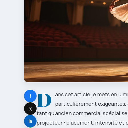
D
ans cet article je mets en l
f
particulièrement exigeantes,
𝕏
tant qu’ancien commercial spécialisé 
in
projecteur : placement, intensité et p