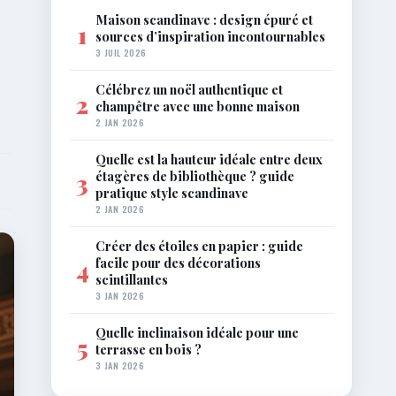
Maison scandinave : design épuré et
1
sources d’inspiration incontournables
3 JUIL 2026
Célébrez un noël authentique et
2
champêtre avec une bonne maison
2 JAN 2026
Quelle est la hauteur idéale entre deux
étagères de bibliothèque ? guide
3
pratique style scandinave
2 JAN 2026
Créer des étoiles en papier : guide
facile pour des décorations
4
scintillantes
3 JAN 2026
Quelle inclinaison idéale pour une
5
terrasse en bois ?
3 JAN 2026