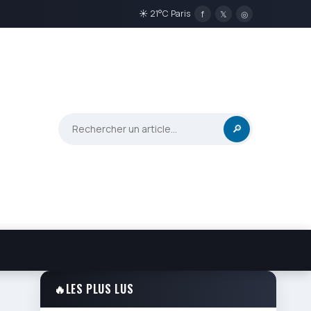
☀ 21°C Paris
f
𝕏
◎
🔎
🔥
LES PLUS LUS