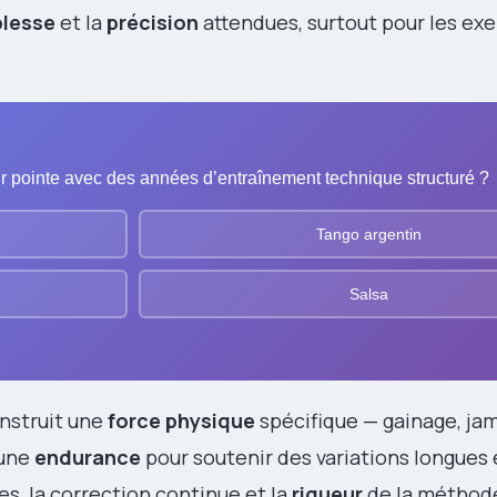
lesse
et la
précision
attendues, surtout pour les exe
sur pointe avec des années d’entraînement technique structuré ?
Tango argentin
Salsa
onstruit une
force physique
spécifique — gainage, ja
 une
endurance
pour soutenir des variations longues 
es, la correction continue et la
rigueur
de la méthod