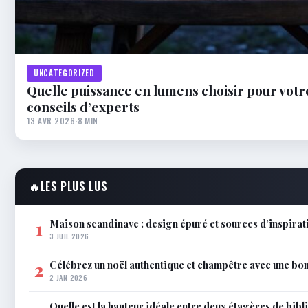
UNCATEGORIZED
Quelle puissance en lumens choisir pour votr
conseils d’experts
13 AVR 2026
·
8 MIN
🔥
LES PLUS LUS
Maison scandinave : design épuré et sources d’inspira
1
3 JUIL 2026
Célébrez un noël authentique et champêtre avec une bo
2
2 JAN 2026
Quelle est la hauteur idéale entre deux étagères de bib