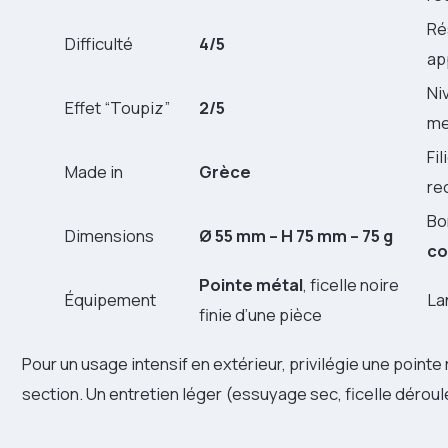
Ré
Difficulté
4/5
ap
Ni
Effet “Toupiz”
2/5
me
Fi
Made in
Grèce
re
Bo
Dimensions
Ø 55 mm – H 75 mm – 75 g
co
Pointe métal
, ficelle noire
Équipement
La
finie d’une pièce
Pour un usage intensif en extérieur, privilégie une poin
section. Un entretien léger (essuyage sec, ficelle déroulé