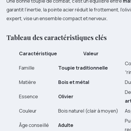
Une bonne toupie de combat, c’est un équilibre entre
ma
garantit l’inertie, la pointe acier réduit le frottement, l’o
expert, vise un ensemble compact et nerveux.
Tableau des caractéristiques clés
Caractéristique
Valeur
Co
Famille
Toupie traditionnelle
“r
Matière
Bois et métal
Du
De
Essence
Olivier
ar
Couleur
Bois naturel (clair à moyen)
As
Pu
Âge conseillé
Adulte
re