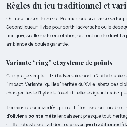
Règles du jeu traditionnel et va
On trace un cercle au sol. Premier joueur: il lance sa toupie
Second joueur: il vise pour sortir l’adversaire ou le déséqui
marqué
; si elle reste en rotation, on continue le
duel
. La
ambiance de boules garantie.
Variante “ring” et système de points
Comptage simple: +1 si l’adversaire sort, +2 si ta toupie 
l’impact. Variante “quilles” héritée du XVIIe: abats des cib
changer, teste l’hybride fouet+ficelle: exigeant mais spe
Terrains recommandés: pierre, béton lisse ou enrobé sec
d’olivier
à
pointe métal
encaissent presque tout, hérita
Cette robustesse fait des toupies un
jeu traditionnel
à l