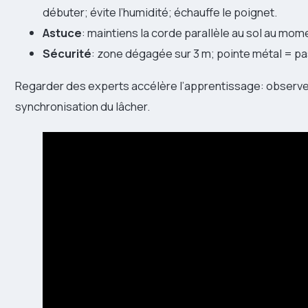
débuter; évite l’humidité; échauffe le poignet.
Astuce
: maintiens la corde parallèle au sol au mome
Sécurité
: zone dégagée sur 3 m; pointe métal = pa
Regarder des experts accélère l’apprentissage: observe l’
synchronisation du lâcher.