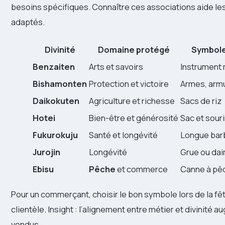
besoins spécifiques. Connaître ces associations aide le
adaptés.
Divinité
Domaine protégé
Symbole
Benzaiten
Arts et savoirs
Instrument 
Bishamonten
Protection et victoire
Armes, arm
Daikokuten
Agriculture et richesse
Sacs de riz
Hotei
Bien-être et générosité
Sac et sour
Fukurokuju
Santé et longévité
Longue bar
Jurojin
Longévité
Grue ou da
Ebisu
Pêche
et commerce
Canne à pê
Pour un commerçant, choisir le bon symbole lors de la fête
clientèle. Insight : l’alignement entre métier et divinité
vendus.