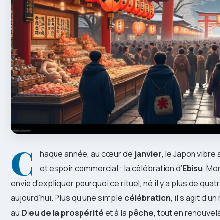
C
haque année, au cœur de
janvier
, le Japon vibre
et espoir commercial : la célébration d’
Ebisu
. Mo
envie d’expliquer pourquoi ce rituel, né il y a plus de quat
aujourd’hui. Plus qu’une simple
célébration
, il s’agit d
au
Dieu de la prospérité
et à la
pêche
, tout en renouvel