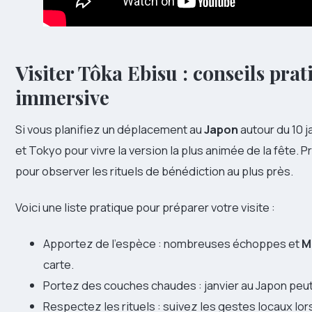
Visiter Tôka Ebisu : conseils pra
immersive
Si vous planifiez un déplacement au
Japon
autour du 10 j
et Tokyo pour vivre la version la plus animée de la fête. Pr
pour observer les rituels de bénédiction au plus près.
Voici une liste pratique pour préparer votre visite :
Apportez de l’espèce : nombreuses échoppes et
M
carte.
Portez des couches chaudes : janvier au Japon peut 
Respectez les rituels : suivez les gestes locaux lor